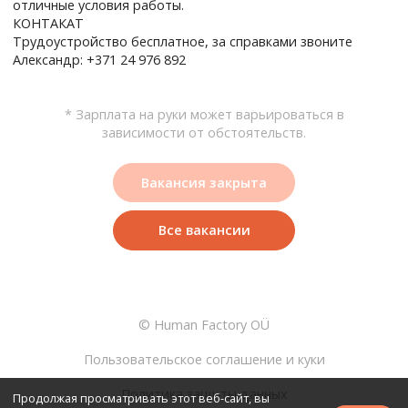
отличные условия работы.
КОНТАКАТ
Трудоустройство бесплатное, за справками звоните
Александр: +371 24 976 892
* Зарплата на руки может варьироваться в
зависимости от обстоятельств.
Вакансия закрыта
Все вакансии
© Human Factory OÜ
Пользовательское соглашение и куки
Политика защиты данных
Продолжая просматривать этот веб-сайт, вы