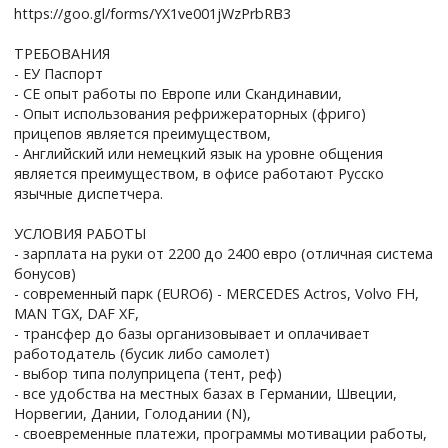
https://goo.gl/forms/YX1ve001jWzPrbRB3
ТРЕБОВАНИЯ
- ЕУ Паспорт
- СЕ опыт работы по Европе или Скандинавии,
- Опыт использования рефрижераторных (фриго)
прицепов является преимуществом,
- Английский или немецкий язык на уровне общения
является преимуществом, в офисе работают Русско
язычные диспетчера.
УСЛОВИЯ РАБОТЫ
- зарплата на руки от 2200 до 2400 евро (отличная система
бонусов)
- современный парк (EURO6) - MERCEDES Actros, Volvo FH,
MAN TGX, DAF XF,
- трансфер до базы организовывает и оплачивает
работодатель (бусик либо самолет)
- выбор типа полуприцепа (тент, реф)
- все удобства на местных базах в Германии, Швеции,
Норвегии, Дании, Голодании (N),
- своевременные платежи, программы мотивации работы,